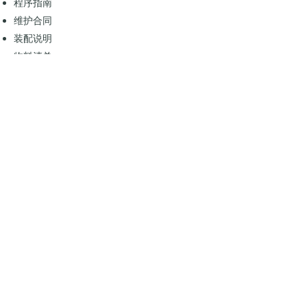
程序指南
维护合同
装配说明
物料清单
机器描述
配件目录
产品数据表
测试报告
安全守则
培训教材
科教录像
各类技术型专业文件
电话联系
邮件联系